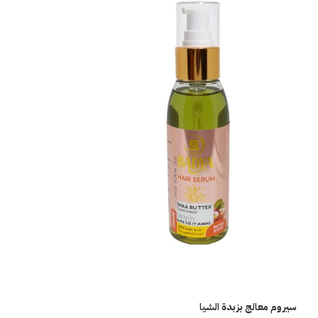
شامبو بادية
العناية بالشعر
EGP
160
سيروم معالج بزبدة الشيا