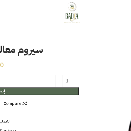
سيروم معالج
50
إضا
Compare
التصني