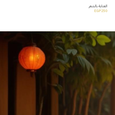
العناية بالشعر
EGP
250