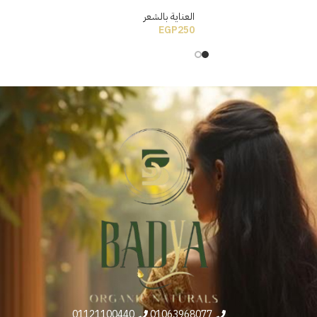
العناية بالشعر
EGP
250
01121100440
01063968077