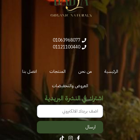
01063968077
01121100440
الرئيسية
من نحن
المنتجات
اتصل بنا
العروض والتخفيضات
اشترك في النشرة البريدية
ارسال