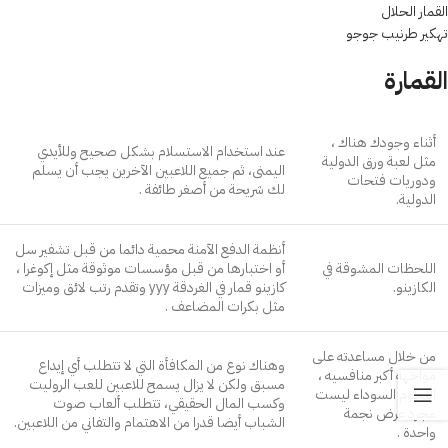
القمار الحلال
تهكير طرنيب جوجو
القمارة
أثناء وجودك هناك ،
عند استخدام الاستسلام بشكل صحيح وللأيدي
مثل لعبة ورق الدولية
اليمنى، ثم جميع اللاعبين الآخرين يجب أن يسلم
ودوريات فتحات
لك شريحة من أصغر طائفة .
الدولية.
أنظمة الدفع الآمنة محمية دائما من قبل تشفير سل
اللحظات المشوقة في
أو اختبارها من قبل مؤسسات موثوقة مثل إكوغرا ،
الكازينو.
كازينو قمار في الغردقة yyy وتقدم رتب لائق وميزات
مثل بكرات المضاعف .
من خلال مساعدته على
وهناك نوع من المكافأة التي لا تتطلب أي إيداع
مواجهة أكبر منافسيه ،
مسبق ولكن لا يزال يسمح للاعبين للعب الروليت
النجوم السوداء ليست
وكسب المال الحقيقي، تتطلب ألعاب صوت
مجرد عرض نجمة
الشباب أيضا قدرا من الاهتمام والتفاني من اللاعبين.
واحدة .