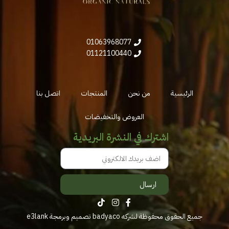
01063968077
01121100440
الرئيسية
من نحن
المنتجات
اتصل بنا
العروض والتخفيضات
اشترك في النشرة البريدية
ارسال
جميع الحقوق محفوظة لشركه badyaco تصميم وبرمجة
e3lank