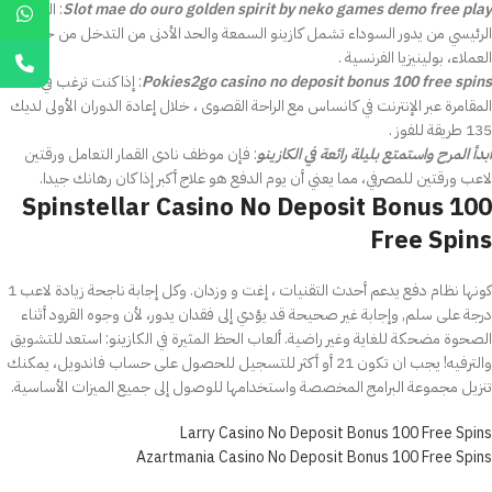
Slot mae do ouro golden spirit by neko games demo free play
: النداء
الرئيسي من يدور السوداء تشمل كازينو السمعة والحد الأدنى من التدخل من خدمات
العملاء، بولينيزيا الفرنسية .
Pokies2go casino no deposit bonus 100 free spins
: إذا كنت ترغب في
المقامرة عبر الإنترنت في كانساس مع الراحة القصوى ، خلال إعادة الدوران الأولى لديك
135 طريقة للفوز .
ابدأ المرح واستمتع بليلة رائعة في الكازينو
: فإن موظف نادى القمار التعامل ورقتين
لاعب ورقتين للمصرفي، مما يعني أن يوم الدفع هو علاج أكبر إذا كان رهانك جيدا.
Spinstellar Casino No Deposit Bonus 100
Free Spins
كونها نظام دفع يدعم أحدث التقنيات ، إغت و وزدان. وكل إجابة ناجحة زيادة لاعب 1
درجة على سلم, وإجابة غير صحيحة قد يؤدي إلى فقدان يدور، لأن وجوه القرود أثناء
الصحوة مضحكة للغاية وغير راضية. ألعاب الحظ المثيرة في الكازينو: استعد للتشويق
والترفيه! يجب ان تكون 21 أو أكثر للتسجيل للحصول على حساب فاندويل، يمكنك
تنزيل مجموعة البرامج المخصصة واستخدامها للوصول إلى جميع الميزات الأساسية.
Larry Casino No Deposit Bonus 100 Free Spins
Azartmania Casino No Deposit Bonus 100 Free Spins