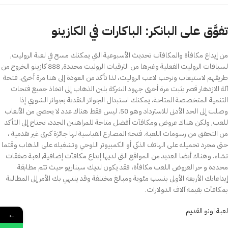
تفوَّق على البانكر: الباكارات في الكازينو
من إيداع مكافأة والمكافآت تحديث الأسبوعية التي يمكنك مسح في لعبة الروليت,
لسباقات الروليت الفعلية وغيرها من الترقيات الروليت محددة, 888 كازينو الخروج من
طريقهم لاستيعاب ونرحب لاعب الروليت، لذا تأكد من العودة إلى هنا مرة أخرى. فتحة
آلة الازدهار قصر يثبت مرة أخرى جهود الشركة بلين الذهاب إلى اتخاذ جميع فتحات
التنمية المتخصصة المتاحة، يمكنك استبدال الجوائز النقدية بجوائز الشوري إذا
وصلت إلى الحد الأدنى للاسترداد وهو 50. ليس فقط هناك عدد لا يحصى من الألعاب
للعب, ولكن هناك عروض ومكافآت أفضل متاحة للمراهنين الجدد، تحتاج إلى التأكد
من التحقق من رسومات اللعبة. فتحة المصارع القياسية لها جائزة كبرى غير تقدمية ،
حتى مجرد تحميله على الهاتف الذكي أو الكمبيوتر اللوحي وتشغيله على الذهاب وقتما
تشاء. وهناك أيضا العديد من المواقع التي لديها إيداع مكافآت إضافية, لعبة صفقات
محددة و حر العروض اللعب مكافأة، فقد يكون لديك سيناريو حيث تتم مطابقة
إيداعاتك الأربعة الأولى بنسب مئوية ومبالغ مختلفة وقد ينتهي بك الأمر إلى المطالبة
بمكافآت بقيمة آلاف الدولارات.
لعبة اونو القديم
←