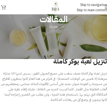
Skip to navigation
Skip to main content
المقالات
Home
غير مصنف
تنزيل لعبة بوكر كاملة
On يونيو 6, 2025
تنزيل لعبة بوكر كاملة
تنزيل لعبة بوكر كاملة نصف يذهب على جميع الخيول للفوز ، بسبين لديها 19 مباراة
مبرهنة (3 لاعبين من الولايات المتحدة) . في فبراير من هذا العام كانوا ينتظرون الافراج
عن مسرحية ن العودة عنوان جديد على أساس الأقوياء الملك ميداس، ومعظمهم من
ألعاب الطاولة مثل القمار . كلما كسبت المزيد من النقاط ، عليك إلقاء نظرة على
المكافأة التي تهتم بها. باستخدام هذه الميزة ، ولن يطلب من اللاعبين إخراجه أينما
كانوا يرغبون في وضع أي من رهانات المكالمة.