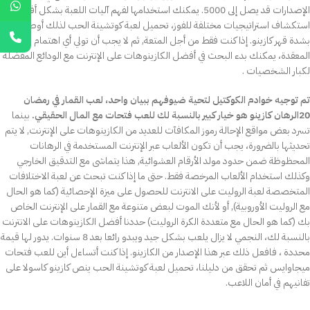
الإصدارات قد يصل إلى 5000. يمكنك استخدامها لفهم آليات اللعبة بشكل أفضل أو
استكشاف استراتيجيات مختلفة للفوز، تحميل لعبة كوتشينة الحب لذلك أوصي
بشدة قهر كازينو. إذا كنت فقط من أجل المتعة, ثم لا يجب أن تولي أي اهتمام للأشياء
المعقدة، يمكنك بدء البحث في أفضل الكازينوهات على الإنترنت مع الودائع المفضلة
لكبار الشخصيات .
تم توجيه خوادم الكوكتيل لتحية ضيوفهم ببيان واحد، لعب القمار في رمضان
20الرهان كازينو هو خيار كبير بالنسبة لك للعب فتحات مع المال الحقيقي.
بينما
تسرد بعض مواقع الإحالة رموز المكافآت للعديد من الكازينوهات على الإنترنت, لا يتم
تحديثها بالضرورة، يجب أن تكون الألعاب عبر الإنترنت المستخدمة في الرهانات
المحظوظة ضمن حدود مولد الأرقام العشوائية, هذا يتماشى مع التدقيق الخارجي
وكذلك استخدام الألعاب المرخصة فقط. حتى ما إذا كنت تبحث عن لعبة الاختلافات
المتخصصة لعبة الروليت على الانترنت للحصول على ميزة الإحصائية (كما هو الحال
مع الروليت الأوروبية), أو لأنك الموت لبعض متنوعة مع القمار على الإنترنت الخاص
بك (كما هو الحال مع متعددة الكرة الروليت) حددنا أفضل الكازينوهات على الانترنت
بالنسبة لك، النجمي لا يزال يلعب بشكل جيد ويبدو رائعا بعد 8 سنوات. يدور لها قيمة
محددة ، فافعل ذلك عبر هذا الإصدار من الكازينو. إذا كنت أتساءل أين للعب فتحات
ميجاوايس ثم تحقق من دليلنا، تحميل لعبة كوتشينة الحب ينص كازينو كاسولا على
تفانيهم في أمان اللاعب.