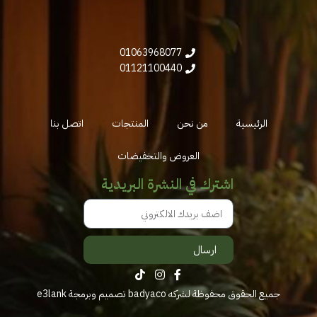
01063968077
01121100440
الرئيسية
من نحن
المنتجات
اتصل بنا
العروض والتخفيضات
اشترك في النشرة البريدية
ارسال
جميع الحقوق محفوظة لشركه badyaco تصميم وبرمجة
e3lank