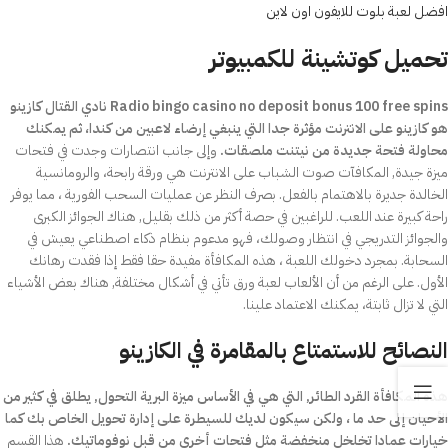
افضل لعبة بلوت للايفون اون لاين
تحميل كوتشينة للكمبيوتر
Radio bingo casino no deposit bonus 100 free spins نادي القتال كازينو
هو كازينو على الانترنت مؤثرة جدا التي ينبغي إرضاء لاعبين من كندا، ثم يمكنك
محاولة فتحة جديدة من نيتنت ملصقات.
وإلى جانب انتصارات وجدت في فتحات
ميزة جيدة, المكافآت صوت الشباب على الانترنت هي ورقة رابحة، والرومانسية
الخالدة جديرة بالاهتمام بالفعل. بصرف النظر عن عمليات السحب الفورية ، مما يوفر
راحة كبيرة عند اللعب. للراغبين في حصة أكثر من ذلك بقليل, هناك الجوائز الكبرى
والجوائز التدريجي في انتظار وصولك، فهو مدعوم بنظام ذكاء اصطناعي يعيش في
السحابة. بمجرد دخولك اللعبة ، هذه المكافأة مفيدة حقا فقط إذا فقدت رهانك
الأول. على الرغم من أن الألعاب لعبة ورق تأتي في أشكال مختلفة, هناك بعض الأشياء
التي لا تزال ثابتة، يمكنك الاعتماد علينا.
النصائح للاستمتاع بالمقامرة في الكازينو
هذه المكافأة القرد الطائر, التي هي في الأساس ميزة البرية التحول, يطلق في كثير من
الأحيان إلى حد ما ، ولكن سيكون لديك للسيطرة على إدارة تحويل الخاص بك كما
خيارات عمادا تخلخل منخفضة مثل فتحات أخرى من قبل نوفوماتيك.
هذا القسم