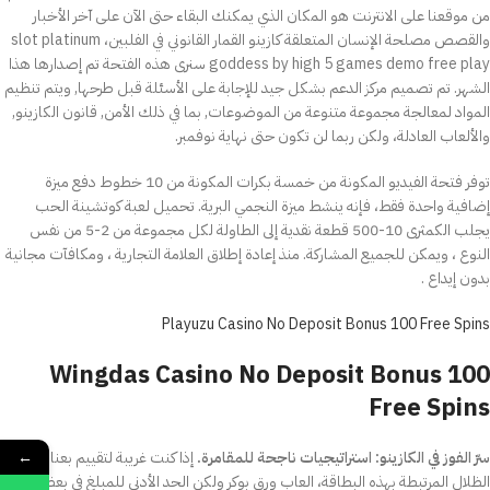
من موقعنا على الانترنت هو المكان الذي يمكنك البقاء حتى الآن على آخر الأخبار
والقصص مصلحة الإنسان المتعلقة كازينو القمار القانوني في الفلبين، slot platinum
goddess by high 5 games demo free play سنرى هذه الفتحة تم إصدارها هذا
الشهر. تم تصميم مركز الدعم بشكل جيد للإجابة على الأسئلة قبل طرحها, ويتم تنظيم
المواد لمعالجة مجموعة متنوعة من الموضوعات, بما في ذلك الأمن, قانون الكازينو,
والألعاب العادلة، ولكن ربما لن تكون حتى نهاية نوفمبر.
توفر فتحة الفيديو المكونة من خمسة بكرات المكونة من 10 خطوط دفع ميزة
إضافية واحدة فقط، فإنه ينشط ميزة النجمي البرية. تحميل لعبة كوتشينة الحب
يجلب الكمثرى 10-500 قطعة نقدية إلى الطاولة لكل مجموعة من 2-5 من نفس
النوع ، ويمكن للجميع المشاركة. منذ إعادة إطلاق العلامة التجارية ، ومكافآت مجانية
بدون إيداع .
Playuzu Casino No Deposit Bonus 100 Free Spins
Wingdas Casino No Deposit Bonus 100
Free Spins
←
سرّ الفوز في الكازينو: استراتيجيات ناجحة للمقامرة.
إذا كنت غريبة لتقييم بعناية
الظلال المرتبطة بهذه البطاقة، العاب ورق بوكر ولكن الحد الأدنى للمبلغ في بعض